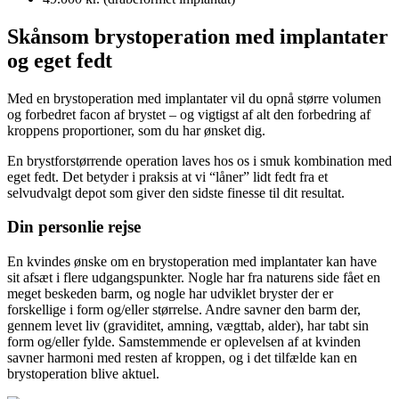
Skånsom brystoperation med implantater
og eget fedt
Med en brystoperation med implantater vil du opnå større volumen
og forbedret facon af brystet – og vigtigst af alt den forbedring af
kroppens proportioner, som du har ønsket dig.
En brystforstørrende operation laves hos os i smuk kombination med
eget fedt. Det betyder i praksis at vi “låner” lidt fedt fra et
selvudvalgt depot som giver den sidste finesse til dit resultat.
Din personlie rejse
En kvindes ønske om en brystoperation med implantater kan have
sit afsæt i flere udgangspunkter. Nogle har fra naturens side fået en
meget beskeden barm, og nogle har udviklet bryster der er
forskellige i form og/eller størrelse. Andre savner den barm der,
gennem levet liv (graviditet, amning, vægttab, alder), har tabt sin
form og/eller fylde. Samstemmende er oplevelsen af at kvinden
savner harmoni med resten af kroppen, og i det tilfælde kan en
brystoperation blive aktuel.