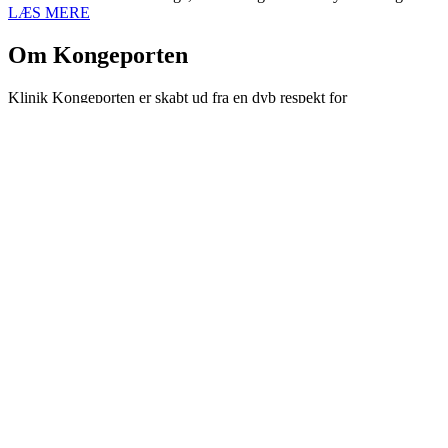
LÆS MERE
Om Kongeporten
Klinik Kongeporten er skabt ud fra en dyb respekt for
kvindekroppens kompleksitet og en stærk overbevisning om, at
kvinders sundhed og livskvalitet fortjener en langt større prioritet –
både fagligt og menneskeligt.
Klinikken er grundlagt og drevet af kvinder, med en ambition om at
skabe et trygt, eksklusivt og helhedsorienteret behandlingsunivers
udelukkende for kvinder.
Læs mere >
Facebook
Instagram
Linkedin-in
Cookiepolitik
Besøg os her
Danneskiold Samsøes alle 13-15, 1 sal
1434 København K
info@klinikkongeporten.dk