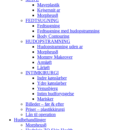
Maveplastik
Kejsersnit ar
Morpheus8
FEDTSUGNING
Fedtsugning
Fedtsugning med hudopstramning
Body Contouring
HUDOPSTRAMNING
Hudopstramning uden ar
Morpheus8
Mommy Makeover
Armløft
Lårløft
INTIMKIRURGI
Indre kønslæber
Ydre kønslæber
Venusbjerg
Intim hudforyngelse
Marisker
Billeder – før & efter
Priser – plastikkirurgi
Lån til operation
Hudbehandlinger
Morpheus8