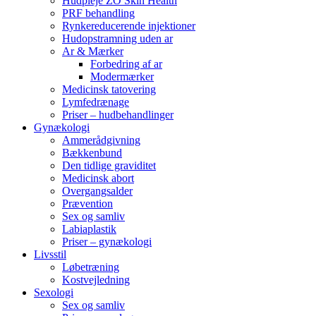
Hudpleje ZO Skin Health
PRF behandling
Rynkereducerende injektioner
Hudopstramning uden ar
Ar & Mærker
Forbedring af ar
Modermærker
Medicinsk tatovering
Lymfedrænage
Priser – hudbehandlinger
Gynækologi
Ammerådgivning
Bækkenbund
Den tidlige graviditet
Medicinsk abort
Overgangsalder
Prævention
Sex og samliv
Labiaplastik
Priser – gynækologi
Livsstil
Løbetræning
Kostvejledning
Sexologi
Sex og samliv