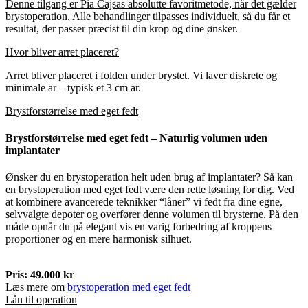
Denne tilgang er Pia Cajsas absolutte favoritmetode, når det gælder
brystoperation.
Alle behandlinger tilpasses individuelt, så du får et
resultat, der passer præcist til din krop og dine ønsker.
Hvor bliver arret placeret?
Arret bliver placeret i folden under brystet. Vi laver diskrete og
minimale ar – typisk et 3 cm ar.
Brystforstørrelse med eget fedt
Brystforstørrelse med eget fedt – Naturlig volumen uden
implantater
Ønsker du en brystoperation helt uden brug af implantater?
Så kan
en
brystoperation med eget fedt
være den rette løsning for dig.
Ved
at kombinere avancerede teknikker “låner” vi fedt fra dine egne,
selvvalgte depoter og overfører denne volumen til brysterne.
På den
måde opnår du på elegant vis en varig forbedring af kroppens
proportioner og en mere harmonisk silhuet.
Pris: 49.000 kr
Læs mere om
brystoperation med eget fedt
Lån til operation