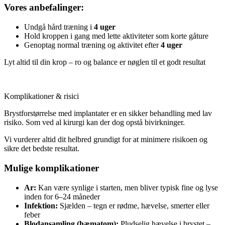
Vores anbefalinger:
Undgå hård træning i
4 uger
Hold kroppen i gang med lette aktiviteter som korte gåture
Genoptag normal træning og aktivitet efter
4 uger
Lyt altid til din krop – ro og balance er nøglen til et godt resultat
Komplikationer & risici
Brystforstørrelse med implantater er en sikker behandling med lav
risiko. Som ved al kirurgi kan der dog opstå bivirkninger.
Vi vurderer altid dit helbred grundigt for at minimere risikoen og
sikre det bedste resultat.
Mulige komplikationer
Ar:
Kan være synlige i starten, men bliver typisk fine og lyse
inden for 6–24 måneder
Infektion:
Sjælden – tegn er rødme, hævelse, smerter eller
feber
Blodansamling (hæmatom):
Pludselig hævelse i brystet –