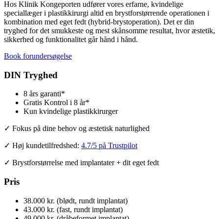
Hos Klinik Kongeporten udfører vores erfarne, kvindelige
speciallæger i plastikkirurgi altid en brystforstørrende operationen i
kombination med eget fedt (hybrid-brystoperation). Det er din
tryghed for det smukkeste og mest skånsomme resultat, hvor æstetik,
sikkerhed og funktionalitet går hånd i hånd.
Book forundersøgelse
DIN Tryghed
8 års garanti*
Gratis Kontrol i 8 år*
Kun kvindelige plastikkirurger
✓ Fokus på dine behov og æstetisk naturlighed
✓ Høj kundetilfredshed:
4.7/5 på Trustpilot
✓ Brystforstørrelse med implantater + dit eget fedt
Pris
38.000 kr. (blødt, rundt implantat)
43.000 kr. (fast, rundt implantat)
49.000 kr. (dråbeformet implantat)