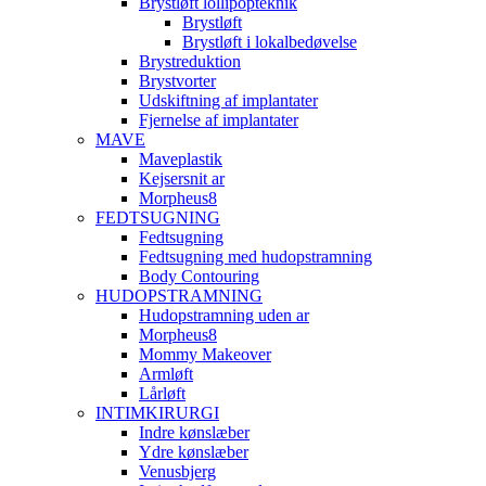
Brystløft lollipopteknik
Brystløft
Brystløft i lokalbedøvelse
Brystreduktion
Brystvorter
Udskiftning af implantater
Fjernelse af implantater
MAVE
Maveplastik
Kejsersnit ar
Morpheus8
FEDTSUGNING
Fedtsugning
Fedtsugning med hudopstramning
Body Contouring
HUDOPSTRAMNING
Hudopstramning uden ar
Morpheus8
Mommy Makeover
Armløft
Lårløft
INTIMKIRURGI
Indre kønslæber
Ydre kønslæber
Venusbjerg