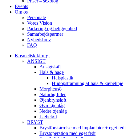
Priser – sexolog
Events
Om os
Personale
Vores Vision
Parkering og beliggenhed
Samarbejdspartner
Nyhedsbrev
FAQ
Kosmetisk kirurgi
ANSIGT
Ansigtsløft
Hals & hage
Halsplastik
Hudopstramning af hals & kæbelinje
Morpheus8
Naturlig filler
Øjenbrynsløft
Øvre øjenlåg
Nedre øjenlåg
Læbeløft
BRYST
Brystforstørrelse med implantater + eget fedt
Brystoperation med eget fedt