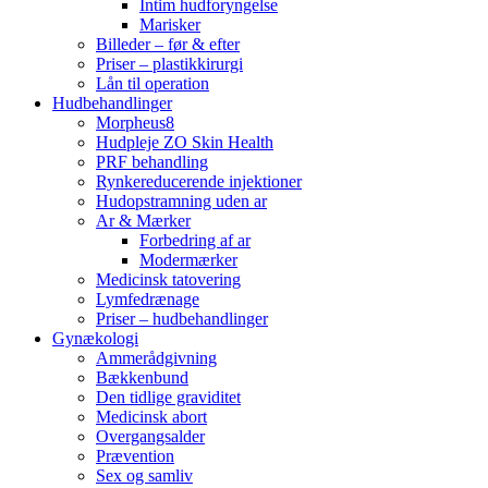
Intim hudforyngelse
Marisker
Billeder – før & efter
Priser – plastikkirurgi
Lån til operation
Hudbehandlinger
Morpheus8
Hudpleje ZO Skin Health
PRF behandling
Rynkereducerende injektioner
Hudopstramning uden ar
Ar & Mærker
Forbedring af ar
Modermærker
Medicinsk tatovering
Lymfedrænage
Priser – hudbehandlinger
Gynækologi
Ammerådgivning
Bækkenbund
Den tidlige graviditet
Medicinsk abort
Overgangsalder
Prævention
Sex og samliv