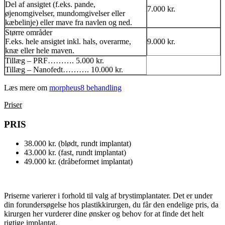
Del af ansigtet (f.eks. pande,
7.000 kr.
øjenomgivelser, mundomgivelser eller
kæbelinje) eller mave fra navlen og ned.
Større områder
F.eks. hele ansigtet inkl. hals, overarme,
9.000 kr.
knæ eller hele maven.
Tillæg – PRF………. 5.000 kr.
Tillæg – Nanofedt………. 10.000 kr.
Læs mere om
morpheus8 behandling
Priser
PRIS
38.000 kr. (blødt, rundt implantat)
43.000 kr. (fast, rundt implantat)
49.000 kr. (dråbeformet implantat)
Priserne varierer i forhold til valg af brystimplantater. Det er under
din forundersøgelse hos plastikkirurgen, du får den endelige pris, da
kirurgen her vurderer dine ønsker og behov for at finde det helt
rigtige implantat.