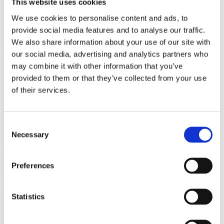
This website uses cookies
We use cookies to personalise content and ads, to
32-årig kvinde, brystoperation med glatte, runde implantater
provide social media features and to analyse our traffic.
(COH1).
Hun havde en lille asymmetri, hvorfor der er lagt hhv.
275
ml
på højre side og
300 ml
på venstre side.
Implantaterne er lagt
We also share information about your use of our site with
over
brystmusklen, med
et 3 cm. ar
i folden under brystet.
our social media, advertising and analytics partners who
may combine it with other information that you’ve
fokus på trygehd
provided to them or that they’ve collected from your use
Hos Kongeporten prioriterer vi din tryghed og tilfredshed – ikke kun
of their services.
under operationen, men også i årene efter.
Vi forstår, at en brystoperation med implantater er en stor beslutning,
og derfor tilbyder vi en række fordele, der giver dig ro i sindet:
Consent
Necessary
Selection
8 års Garanti
Vi tilbyder 8 års garanti mod kapseldannelse og implantatrotation.
Preferences
Gratis Kontrol i 8 år
Statistics
Du får gratis årlige kontroller, så vi kan sikre, at alt er, som det skal være.
Ultralydskontrol efter 8 år