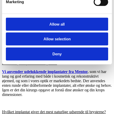
Marketing
Vi tilbyder en grundig ultralydskontrol af implantaterne efter 8 år for at sikre optimal
sikkerhed og kvalitet.
Brystforstørrelse med implantater: før og efter – Se
Allow all
galleri og virkelige resultater
Se flere før & efter billeder
Allow selection
ofte stillede spørgsmål om brystoperation med
implantater
Deny
Hvilke brystimplantater bruger vi?
Vi anvender udelukkende implantater fra
Mentor
,
som vi har
lang og god erfaring med både i kosmetisk og rekonstruktivt
øjemed, og som i vores optik er markedets bedste. Der anvendes
enten runde eller dråbeformede implantater, alt efter ønske og behov.
Igen er det din kirurgs opgave at forstå dine ønsker og din krops
dimensioner.
Hvilket implantat giver det mest naturlige udseende til brysterne?