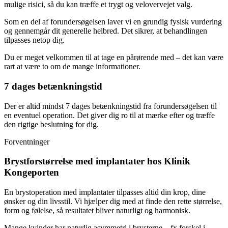
mulige risici, så du kan træffe et trygt og velovervejet valg.
Som en del af forundersøgelsen laver vi en grundig fysisk vurdering
og gennemgår dit generelle helbred. Det sikrer, at behandlingen
tilpasses netop dig.
Du er meget velkommen til at tage en pårørende med – det kan være
rart at være to om de mange informationer.
7 dages betænkningstid
Der er altid mindst 7 dages betænkningstid fra forundersøgelsen til
en eventuel operation. Det giver dig ro til at mærke efter og træffe
den rigtige beslutning for dig.
Forventninger
Brystforstørrelse med implantater hos Klinik
Kongeporten
En brystoperation med implantater tilpasses altid din krop, dine
ønsker og din livsstil. Vi hjælper dig med at finde den rette størrelse,
form og følelse, så resultatet bliver naturligt og harmonisk.
Mange kvinder har naturlig asymmetri i brysterne – fx forskel i