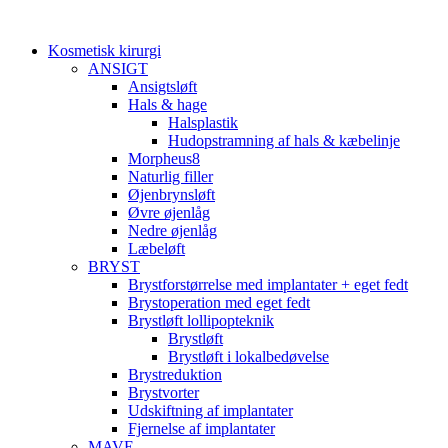
Videre
til
Kosmetisk kirurgi
indhold
ANSIGT
Ansigtsløft
Hals & hage
Halsplastik
Hudopstramning af hals & kæbelinje
Morpheus8
Naturlig filler
Øjenbrynsløft
Øvre øjenlåg
Nedre øjenlåg
Læbeløft
BRYST
Brystforstørrelse med implantater + eget fedt
Brystoperation med eget fedt
Brystløft lollipopteknik
Brystløft
Brystløft i lokalbedøvelse
Brystreduktion
Brystvorter
Udskiftning af implantater
Fjernelse af implantater
MAVE