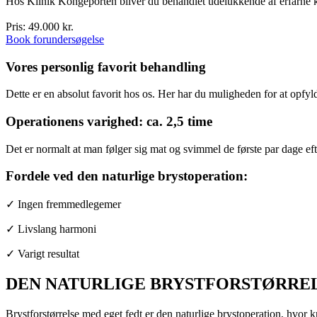
Hos Klinik Kongeporten bliver du behandlet udelukkende af erfarne kvi
Pris: 49.000 kr.
Book forundersøgelse
Vores personlig favorit behandling
Dette er en absolut favorit hos os. Her har du muligheden for at opf
Operationens varighed: ca. 2,5 time
Det er normalt at man følger sig mat og svimmel de første par dage efte
Fordele ved den naturlige brystoperation:
✓
Ingen fremmedlegemer
✓
Livslang harmoni
✓
Varigt resultat
DEN NATURLIGE BRYSTFORSTØRREL
Brystforstørrelse med eget fedt er den naturlige brystoperation, hvor k