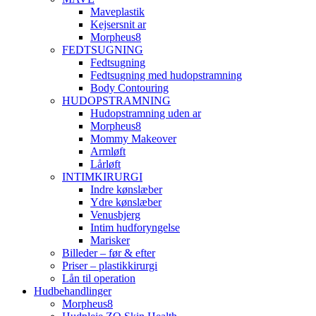
Maveplastik
Kejsersnit ar
Morpheus8
FEDTSUGNING
Fedtsugning
Fedtsugning med hudopstramning
Body Contouring
HUDOPSTRAMNING
Hudopstramning uden ar
Morpheus8
Mommy Makeover
Armløft
Lårløft
INTIMKIRURGI
Indre kønslæber
Ydre kønslæber
Venusbjerg
Intim hudforyngelse
Marisker
Billeder – før & efter
Priser – plastikkirurgi
Lån til operation
Hudbehandlinger
Morpheus8