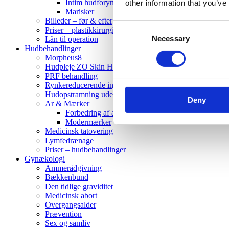
Intim hudforyngelse
other information that you’ve
Marisker
Billeder – før & efter
Consent
Priser – plastikkirurgi
Necessary
Selection
Lån til operation
Hudbehandlinger
Morpheus8
Hudpleje ZO Skin Health
PRF behandling
Rynkereducerende injektioner
Hudopstramning uden ar
Deny
Ar & Mærker
Forbedring af ar
Modermærker
Medicinsk tatovering
Lymfedrænage
Priser – hudbehandlinger
Gynækologi
Ammerådgivning
Bækkenbund
Den tidlige graviditet
Medicinsk abort
Overgangsalder
Prævention
Sex og samliv