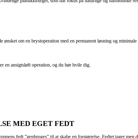
ndelige plastikkirurger, som har fokus på naturlige og harmoniske resu
ylde ønsket om en brystoperation med en permanent løsning og minimale 
r en ansigtsløft operation, og du bør hvile dig.
SE MED EGET FEDT
roppens fedt ”genbruges” til at skabe en forstørrelse. Fedtet tager men d