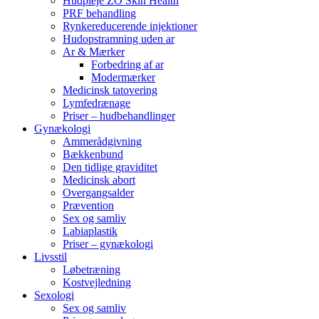
Hudpleje ZO Skin Health
PRF behandling
Rynkereducerende injektioner
Hudopstramning uden ar
Ar & Mærker
Forbedring af ar
Modermærker
Medicinsk tatovering
Lymfedrænage
Priser – hudbehandlinger
Gynækologi
Ammerådgivning
Bækkenbund
Den tidlige graviditet
Medicinsk abort
Overgangsalder
Prævention
Sex og samliv
Labiaplastik
Priser – gynækologi
Livsstil
Løbetræning
Kostvejledning
Sexologi
Sex og samliv