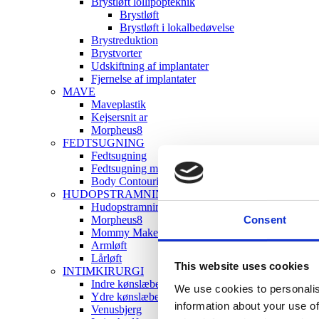
Brystløft lollipopteknik
Brystløft
Brystløft i lokalbedøvelse
Brystreduktion
Brystvorter
Udskiftning af implantater
Fjernelse af implantater
MAVE
Maveplastik
Kejsersnit ar
Morpheus8
FEDTSUGNING
Fedtsugning
Fedtsugning med hudopstramning
Body Contouring
HUDOPSTRAMNING
Hudopstramning uden ar
Consent
Morpheus8
Mommy Makeover
Armløft
Lårløft
This website uses cookies
INTIMKIRURGI
Indre kønslæber
We use cookies to personalis
Ydre kønslæber
information about your use of
Venusbjerg