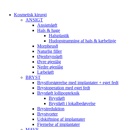
Videre
til
Kosmetisk kirurgi
indhold
ANSIGT
Ansigtsløft
Hals & hage
Halsplastik
Hudopstramning af hals & kæbelinje
Morpheus8
Naturlig filler
Øjenbrynsløft
Øvre øjenlåg
Nedre øjenlåg
Læbeløft
BRYST
Brystforstørrelse med implantater + eget fedt
Brystoperation med eget fedt
Brystløft lollipopteknik
Brystløft
Brystløft i lokalbedøvelse
Brystreduktion
Brystvorter
Udskiftning af implantater
Fjernelse af implantater
MAVE