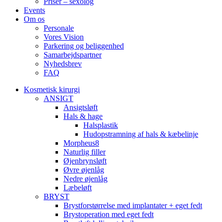
Priser – sexolog
Events
Om os
Personale
Vores Vision
Parkering og beliggenhed
Samarbejdspartner
Nyhedsbrev
FAQ
Kosmetisk kirurgi
ANSIGT
Ansigtsløft
Hals & hage
Halsplastik
Hudopstramning af hals & kæbelinje
Morpheus8
Naturlig filler
Øjenbrynsløft
Øvre øjenlåg
Nedre øjenlåg
Læbeløft
BRYST
Brystforstørrelse med implantater + eget fedt
Brystoperation med eget fedt