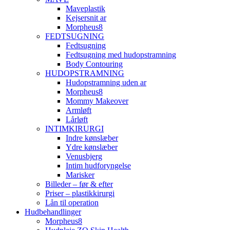
Maveplastik
Kejsersnit ar
Morpheus8
FEDTSUGNING
Fedtsugning
Fedtsugning med hudopstramning
Body Contouring
HUDOPSTRAMNING
Hudopstramning uden ar
Morpheus8
Mommy Makeover
Armløft
Lårløft
INTIMKIRURGI
Indre kønslæber
Ydre kønslæber
Venusbjerg
Intim hudforyngelse
Marisker
Billeder – før & efter
Priser – plastikkirurgi
Lån til operation
Hudbehandlinger
Morpheus8