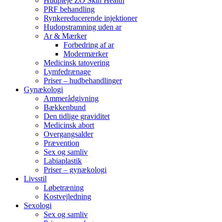
Hudpleje ZO Skin Health
PRF behandling
Rynkereducerende injektioner
Hudopstramning uden ar
Ar & Mærker
Forbedring af ar
Modermærker
Medicinsk tatovering
Lymfedrænage
Priser – hudbehandlinger
Gynækologi
Ammerådgivning
Bækkenbund
Den tidlige graviditet
Medicinsk abort
Overgangsalder
Prævention
Sex og samliv
Labiaplastik
Priser – gynækologi
Livsstil
Løbetræning
Kostvejledning
Sexologi
Sex og samliv