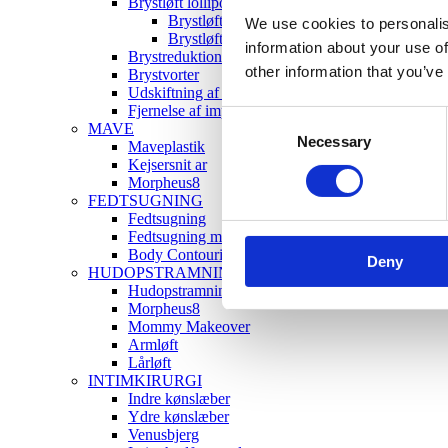
Brystløft lollipopteknik
Brystløft
We use cookies to personalis
Brystløft i lokalbedøvelse
information about your use of
Brystreduktion
other information that you’ve
Brystvorter
Udskiftning af implantater
Fjernelse af implantater
Consent
MAVE
Necessary
Selection
Maveplastik
Kejsersnit ar
Morpheus8
FEDTSUGNING
Fedtsugning
Fedtsugning med hudopstramning
Body Contouring
Deny
HUDOPSTRAMNING
Hudopstramning uden ar
Morpheus8
Mommy Makeover
Armløft
Lårløft
INTIMKIRURGI
Indre kønslæber
Ydre kønslæber
Venusbjerg