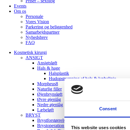
Priser – sexolog
Events
Om os
Personale
Vores Vision
Parkering og beliggenhed
Samarbejdspartner
Nyhedsbrev
FAQ
Kosmetisk kirurgi
ANSIGT
Ansigtsløft
Hals & hage
Halsplastik
Hudopstramning af hals & kæbelinje
Morpheus8
Naturlig filler
Øjenbrynsløft
Øvre øjenlåg
Nedre øjenlåg
Consent
Læbeløft
BRYST
Brystforstørrelse med implantater + eget fedt
Brystoperation med eget fedt
This website uses cookies