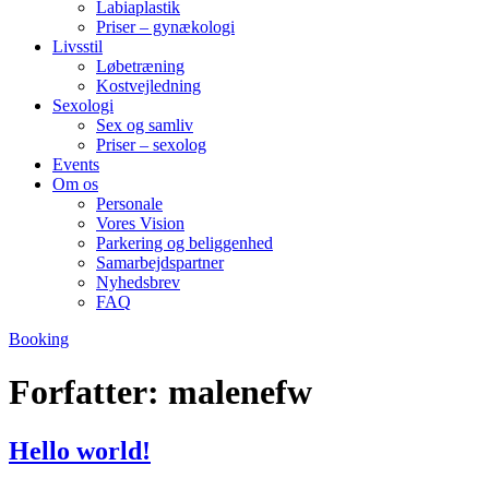
Labiaplastik
Priser – gynækologi
Livsstil
Løbetræning
Kostvejledning
Sexologi
Sex og samliv
Priser – sexolog
Events
Om os
Personale
Vores Vision
Parkering og beliggenhed
Samarbejdspartner
Nyhedsbrev
FAQ
Booking
Forfatter:
malenefw
Hello world!