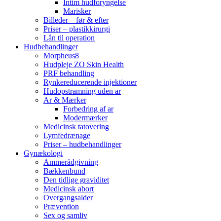
Intim hudforyngelse
Marisker
Billeder – før & efter
Priser – plastikkirurgi
Lån til operation
Hudbehandlinger
Morpheus8
Hudpleje ZO Skin Health
PRF behandling
Rynkereducerende injektioner
Hudopstramning uden ar
Ar & Mærker
Forbedring af ar
Modermærker
Medicinsk tatovering
Lymfedrænage
Priser – hudbehandlinger
Gynækologi
Ammerådgivning
Bækkenbund
Den tidlige graviditet
Medicinsk abort
Overgangsalder
Prævention
Sex og samliv