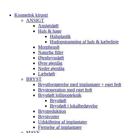
Videre
til
Kosmetisk kirurgi
indhold
ANSIGT
Ansigtsløft
Hals & hage
Halsplastik
Hudopstramning af hals & kæbelinje
Morpheus8
Naturlig filler
Øjenbrynsløft
Øvre øjenlåg
Nedre øjenlåg
Læbeløft
BRYST
Brystforstørrelse med implantater + eget fedt
Brystoperation med eget fedt
Brystløft lollipopteknik
Brystløft
Brystløft i lokalbedøvelse
Brystreduktion
Brystvorter
Udskiftning af implantater
Fjernelse af implantater
MAVE